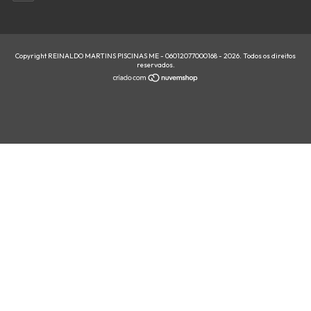
Copyright REINALDO MARTINS PISCINAS ME - 06012077000168 - 2026. Todos os direitos
reservados.