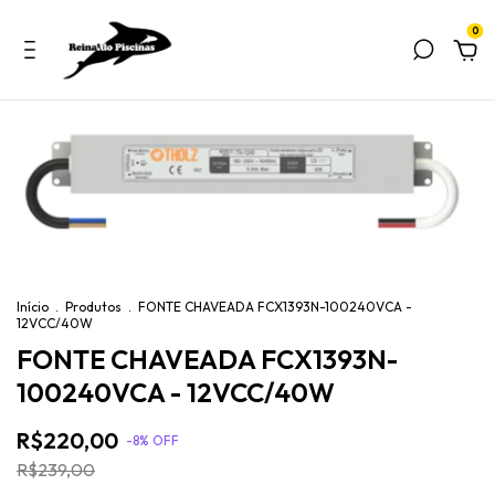
0
Início
.
Produtos
.
FONTE CHAVEADA FCX1393N-100240VCA -
12VCC/40W
FONTE CHAVEADA FCX1393N-
100240VCA - 12VCC/40W
R$220,00
-
8
% OFF
R$239,00