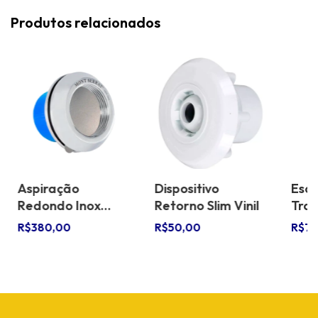
Produtos relacionados
Aspiração
Dispositivo
Esc
Redondo Inox
Retorno Slim Vinil
Trad
50mm
Pisc
R$380,00
R$50,00
R$79