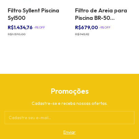
Filtro Syllent Piscina
Filtro de Areia para
Syl500
Piscina BR-50
SIBRAPE
R$1.434,76
R$679,00
-
9
% OFF
-
9
% OFF
R$1.570,00
R$745,92
Promoções
Cadastre-se e receba nossas ofertas.