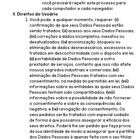
você precisará repetir este processo para
cada computador e cada navegador.
Direitos do Usuário
Você pode, a qualquer momento, requerer:
(i)
confirmação de que seus Dados Pessoais estão
sendo tratados;
(ii)
acesso aos seus Dados Pessoais;
(iii)
correções a dados incompletos, inexatos ou
desatualizados;
(iv)
anonimização, bloqueio ou
eliminação de dados desnecessários, excessivos ou
tratados em desconformidade com o disposto em lei;
(v)
portabilidade de Dados Pessoais a outro
prestador de serviços, contanto que isso não afete
nossos segredos industriais e comerciais;
(vi)
eliminação de Dados Pessoais tratados com seu
consentimento, na medida do permitido em lei;
(vii)
informações sobre as entidades às quais seus Dados
Pessoais tenham sido compartilhados;
(viii)
informações sobre a possibilidade de não fornecer
o consentimento e sobre as consequências da
negativa; e
(ix)
revogação do consentimento. Os
seus pedidos serão tratados com especial cuidado
de forma a que possamos assegurar a eficácia dos
seus direitos. Poderá lhe ser pedido que faça prova
da sua identidade de modo a assegurar que a partilha
dos Dados Pessoais é apenas feita com o seu titular.