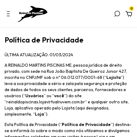
0
Política de Privacidade
ÚLTIMA ATUALIZAÇÃO: 01/03/2024
A REINALDO MARTINS PISCINAS ME, pessoa jurídica de direito
privado, com sede na Rua João Baptista De Queiroz Junior 427,
inscrita no CNPJ/MF sob o nº 06.012.077/0001-68 (“
Lojista
”)
leva a sua privacidade a sério e zela pela segurança e proteção
de dados de todos os seus clientes, parceiros, fornecedores e
usuários (“
Usuários
” ou “
você
”) do site
“reinaldopiscinas.lojavirtualnuvem.com.br” e qualquer outro site,
Loja, aplicativo operado pelo Lojista (aqui designados,
simplesmente, “
Loja
”).
Esta Política de Privacidade (“
Política de Privacidade
”) destina-
se a informá-lo sobre o modo como nós utilizamos e divulgamos
informações coletadas em suas visitas à nossa Loja e em