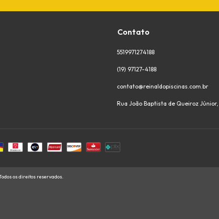
Contato
5519971274188
(19) 97127-4188
contato@reinaldopiscinas.com.br
Rua João Baptista de Queiroz Júnior
dos os direitos reservados.