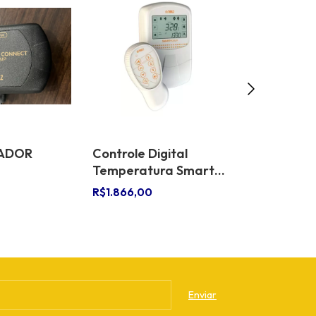
ADOR
Controle Digital
Luva Port
Temperatura Smart
Temperatu
VEL PDX
Pool 12vcc
Para Pisci
R$1.866,00
R$42,00
C - P852 -
R