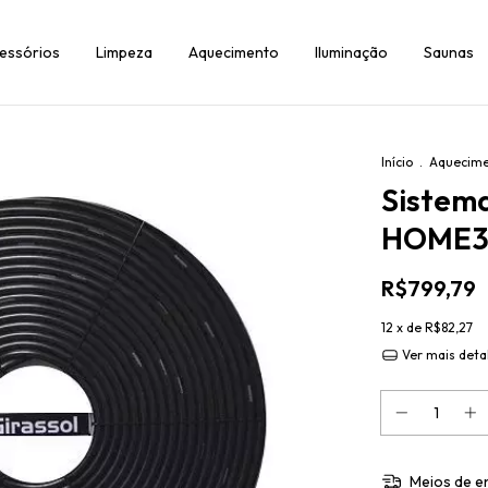
essórios
Limpeza
Aquecimento
Iluminação
Saunas
Início
.
Aquecim
Sistem
HOME3
R$799,79
12
x de
R$82,27
Ver mais deta
Meios de e