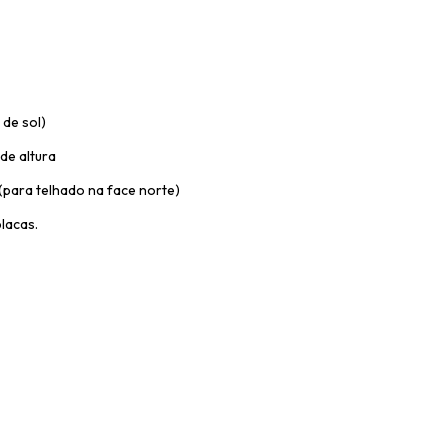
 de sol)
de altura
(para telhado na face norte)
lacas.