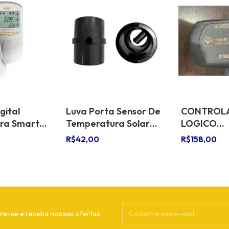
gital
Luva Porta Sensor De
CONTROL
ra Smart
Temperatura Solar
LOGICO
Para Piscinas
PROGRAMA
R$42,00
R$158,00
1496R-12VC
TROCADO
re-se e receba nossas ofertas.