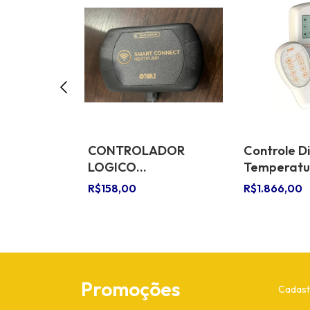
 Sensor De
CONTROLADOR
Controle Di
a Solar
LOGICO
Temperatu
as
PROGRAMAVEL PDX
Pool 12vcc
R$158,00
R$1.866,00
1496R-12VCC - P852 -
TROCADOR
Promoções
Cadast