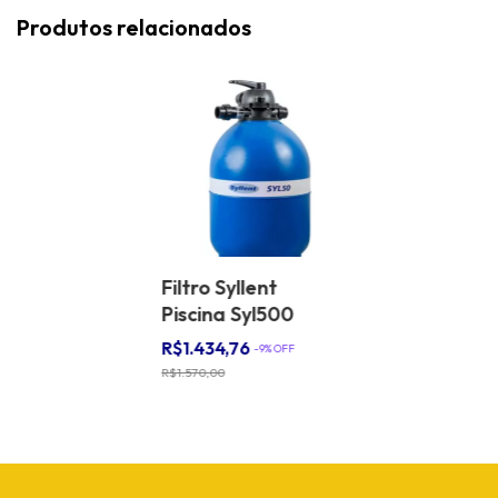
Produtos relacionados
Filtro Syllent
Piscina Syl500
R$1.434,76
-
9
% OFF
R$1.570,00