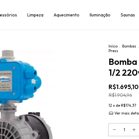
essórios
Limpeza
Aquecimento
Iluminação
Saunas
Início
.
Bombas
.
Press
Bomba P
1/2 220
R$1.695,10
R$1.904,96
12
x de
R$174,37
Ver mais deta