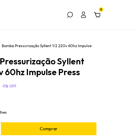
0
Bomba Pressurização Syllent 1/2 220v 60hz Impulse
ressurização Syllent
v 60hz Impulse Press
-
11
% OFF
lhes