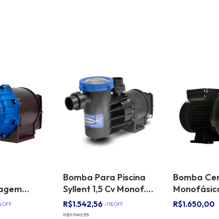
Bomba Para Piscina
Bomba Cen
sagem
Syllent 1,5 Cv Monof.
Monofásica
nt 1 Cv 220
220v c/Pré-Filtro -
3/4cv Ip55
R$1.542,56
R$1.650,00
% OFF
-
11
% OFF
AutoEscorvante
R$1.740,35