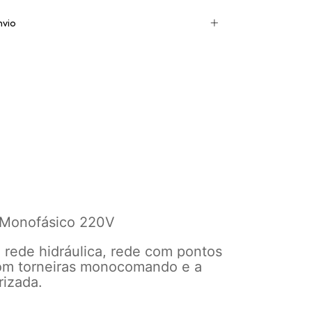
nvio
V Monofásico 220V
a rede hidráulica, rede com pontos
com torneiras monocomando e a
izada.