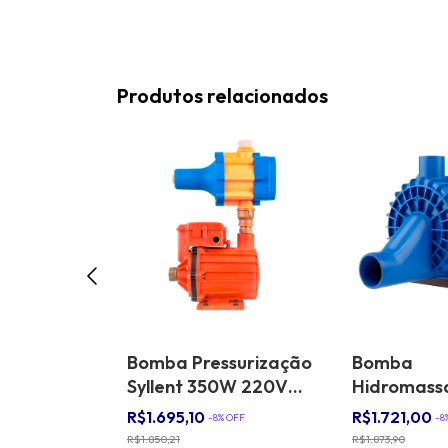
Produtos relacionados
mersa
Bomba Pressurização
Bomba
hine
Syllent 350W 220V
Hidromas
,5cv
60hz Água Quente
Super Sylle
R$1.695,10
R$1.721,00
-
8
% OFF
-
8
a
V
R$1.850,21
R$1.873,90